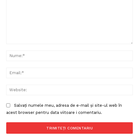
Comentariu:
Nu
Ema
Web
Salvați numele meu, adresa de e-mail și site-ul web în
acest browser pentru data viitoare i comentariu.