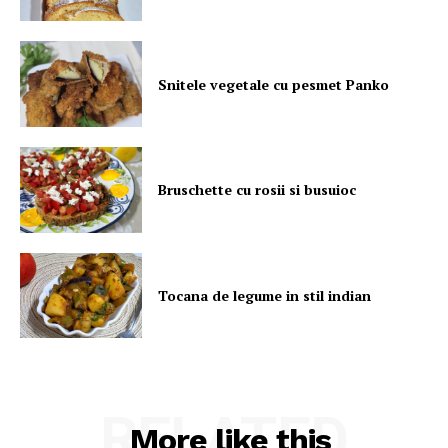
Snitele vegetale cu pesmet Panko
Bruschette cu rosii si busuioc
Tocana de legume in stil indian
RELATED
More like this