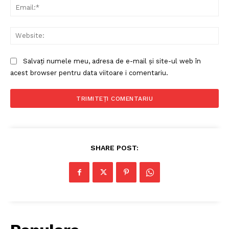
Ema
Politica de Confidențialitate
Web
Contact
Despre mine
Salvați numele meu, adresa de e-mail și site-ul web în
acest browser pentru data viitoare i comentariu.
SHARE POST: