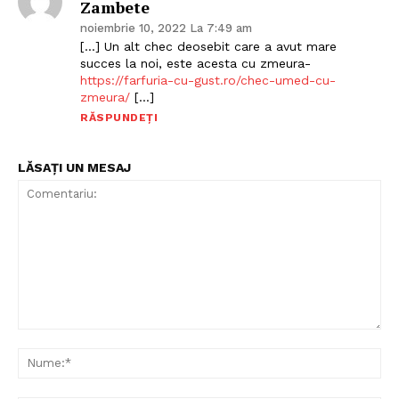
Zambete
noiembrie 10, 2022 La 7:49 am
[…] Un alt chec deosebit care a avut mare
succes la noi, este acesta cu zmeura-
https://farfuria-cu-gust.ro/chec-umed-cu-
zmeura/
[…]
RĂSPUNDEȚI
LĂSAȚI UN MESAJ
Comentariu:
Nu