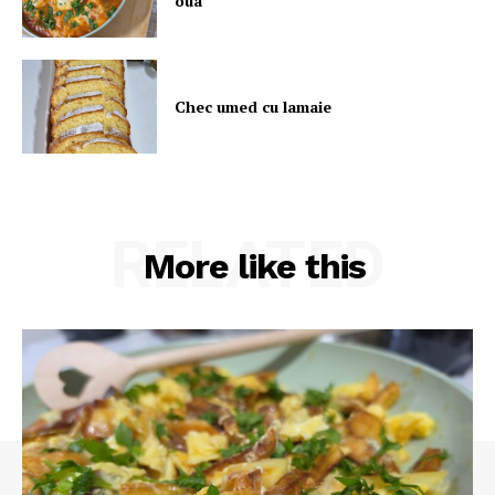
oua
Chec umed cu lamaie
RELATED
More like this