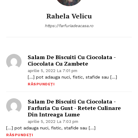
Rahela Velicu
Politica de Confidențialitate
https://farfuriadeacasa.ro
Contact
Despre mine
Salam De Biscuiti Cu Ciocolata -
Ciocolata Cu Zambete
aprilie 5, 2022 La 7:01 pm
[…] pot adauga nuci, fistic, stafide sau […]
RĂSPUNDEȚI
Salam De Biscuiti Cu Ciocolata -
Farfuria Cu Gust - Retete Culinare
Din Intreaga Lume
aprilie 5, 2022 La 7:03 pm
[…] pot adauga nuci, fistic, stafide sau […]
RĂSPUNDEȚI