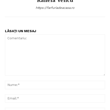
https://farfuriadeacasa.ro
LĂSAȚI UN MESAJ
Comentariu:
Nu
Ema