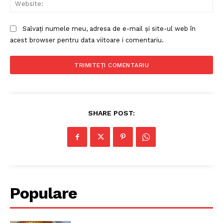
Web
Politica de Confidențialitate
Contact
Salvați numele meu, adresa de e-mail și site-ul web în
Despre mine
acest browser pentru data viitoare i comentariu.
SHARE POST:
Populare