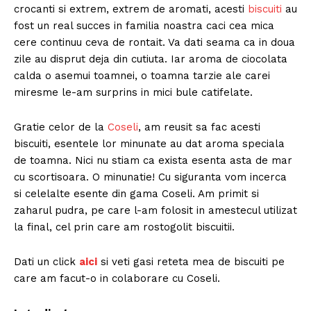
crocanti si extrem, extrem de aromati, acesti
biscuiti
au
fost un real succes in familia noastra caci cea mica
cere continuu ceva de rontait. Va dati seama ca in doua
zile au disprut deja din cutiuta. Iar aroma de ciocolata
calda o asemui toamnei, o toamna tarzie ale carei
miresme le-am surprins in mici bule catifelate.
Gratie celor de la
Coseli
, am reusit sa fac acesti
biscuiti, esentele lor minunate au dat aroma speciala
de toamna. Nici nu stiam ca exista esenta asta de mar
cu scortisoara. O minunatie! Cu siguranta vom incerca
si celelalte esente din gama Coseli. Am primit si
zaharul pudra, pe care l-am folosit in amestecul utilizat
la final, cel prin care am rostogolit biscuitii.
Dati un click
aici
si veti gasi reteta mea de biscuiti pe
care am facut-o in colaborare cu Coseli.