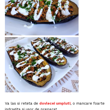
Politica de Confidențialitate
Contact
Despre mine
Va las si reteta de
dovlecei umpluti
, o mancare foarte
indragita si usor de preparat.