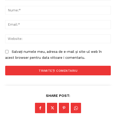
Comentariu:
Nu
Ema
Web
Salvați numele meu, adresa de e-mail și site-ul web în
acest browser pentru data viitoare i comentariu.
SHARE POST: