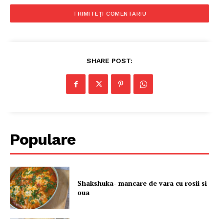
SHARE POST:
Populare
Shakshuka- mancare de vara cu rosii si
oua