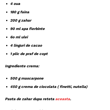
4 oua
180 g faina
200 g zahar
90 ml apa fierbinte
6o ml ulei
4 linguri de cacao
1 plic de praf de copt
Ingrediente crema:
500 g mascarpone
450 g crema de ciocolata ( finetti, nutella)
Pasta de zahar dupa reteta
aceasta
.