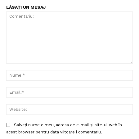
LĂSAȚI UN MESAJ
Comentariu:
Nu
Ema
Web
Salvați numele meu, adresa de e-mail și site-ul web în
acest browser pentru data viitoare i comentariu.