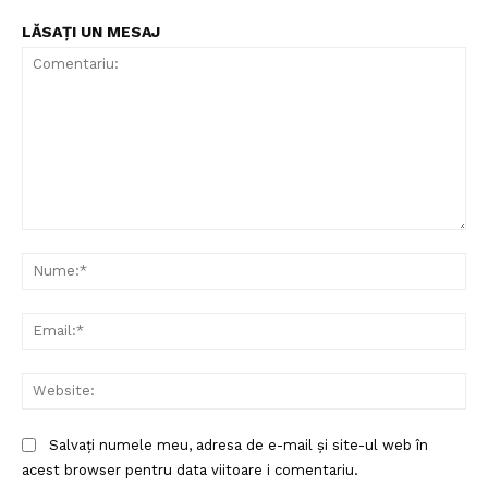
LĂSAȚI UN MESAJ
Comentariu:
Nu
Ema
Web
Salvați numele meu, adresa de e-mail și site-ul web în
acest browser pentru data viitoare i comentariu.