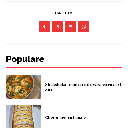
SHARE POST:
Populare
Shakshuka- mancare de vara cu rosii si
oua
Chec umed cu lamaie