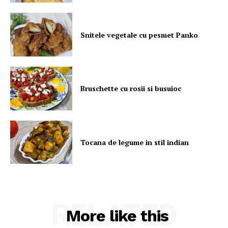
Snitele vegetale cu pesmet Panko
Bruschette cu rosii si busuioc
Tocana de legume in stil indian
RELATED
More like this