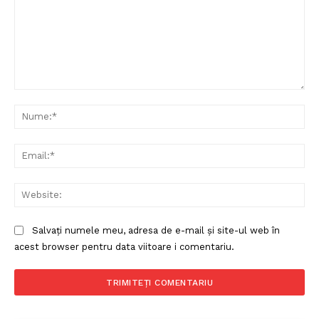
Comentariu:
Politica de Confidențialitate
Nu
Contact
Despre mine
Ema
Web
Salvați numele meu, adresa de e-mail și site-ul web în
acest browser pentru data viitoare i comentariu.