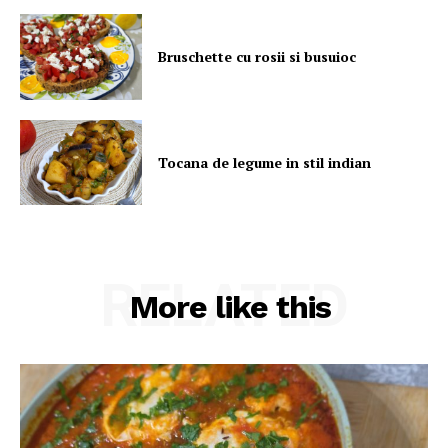
Bruschette cu rosii si busuioc
Tocana de legume in stil indian
RELATED
More like this