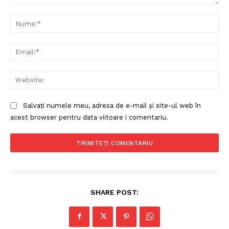
Comentariu:
Nu
Ema
Web
Salvați numele meu, adresa de e-mail și site-ul web în
acest browser pentru data viitoare i comentariu.
SHARE POST: