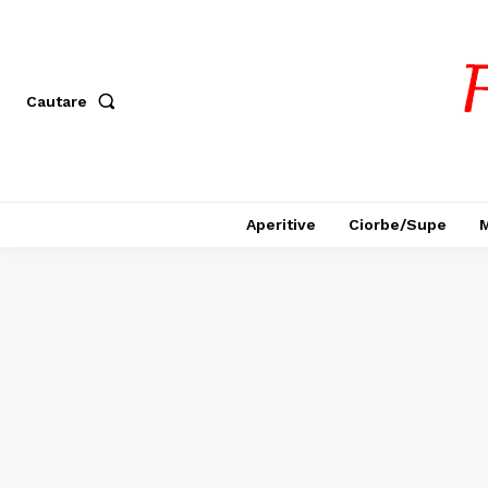
Cautare
Aperitive
Ciorbe/Supe
M