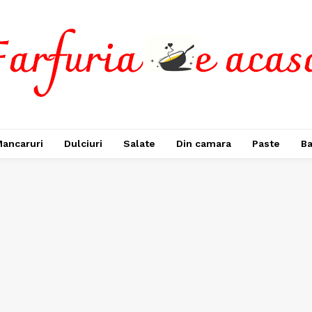
ancaruri
Dulciuri
Salate
Din camara
Paste
Ba