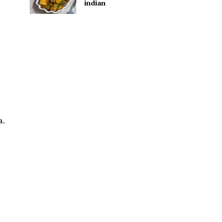
indian
a.