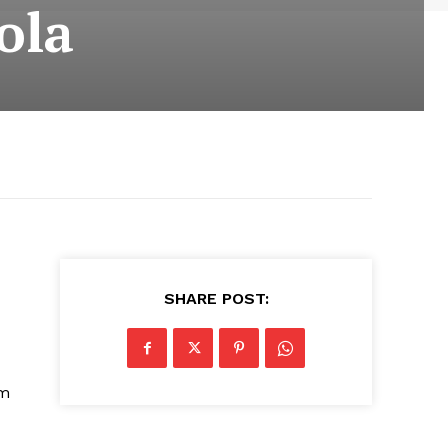
ola
SHARE POST:
em