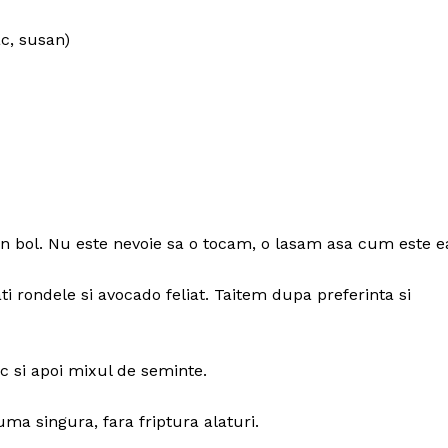
c, susan)
un bol. Nu este nevoie sa o tocam, o lasam asa cum este e
Politica de Confidențialitate
Contact
ti rondele si avocado feliat. Taitem dupa preferinta si
Despre mine
c si apoi mixul de seminte.
uma singura, fara friptura alaturi.