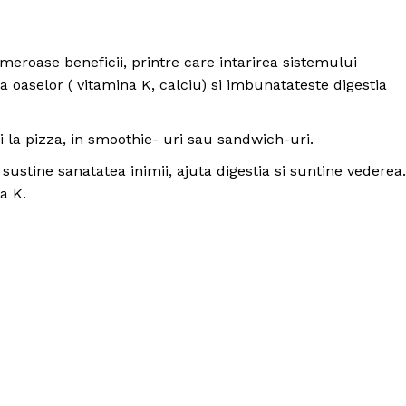
eroase beneficii, printre care intarirea sistemului
ea oaselor ( vitamina K, calciu) si imbunatateste digestia
i la pizza, in smoothie- uri sau sandwich-uri.
sustine sanatatea inimii, ajuta digestia si suntine vederea.
a K.