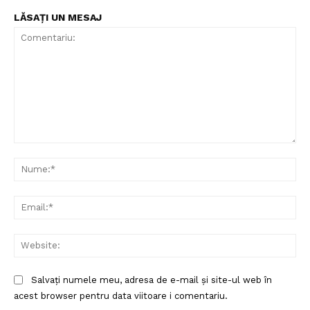
LĂSAȚI UN MESAJ
Comentariu:
Nu
Ema
Web
Salvați numele meu, adresa de e-mail și site-ul web în
Politica de Confidențialitate
acest browser pentru data viitoare i comentariu.
Contact