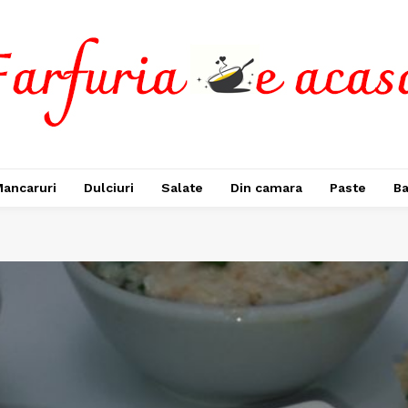
ancaruri
Dulciuri
Salate
Din camara
Paste
Ba