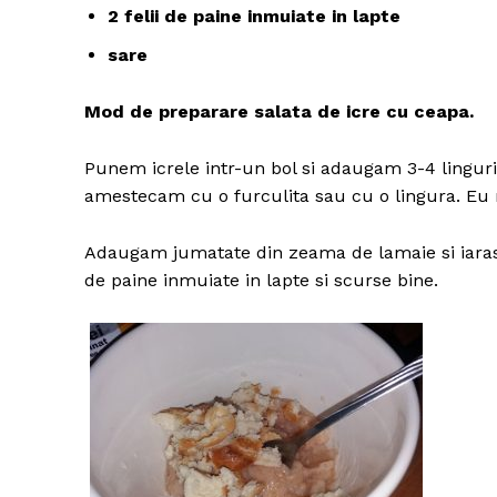
2 felii de paine inmuiate in lapte
sare
Mod de preparare salata de icre cu ceapa.
Punem icrele intr-un bol si adaugam 3-4 linguri d
amestecam cu o furculita sau cu o lingura. Eu 
Adaugam jumatate din zeama de lamaie si iarasi 
de paine inmuiate in lapte si scurse bine.