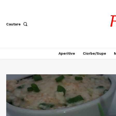
Cautare
Aperitive
Ciorbe/Supe
M