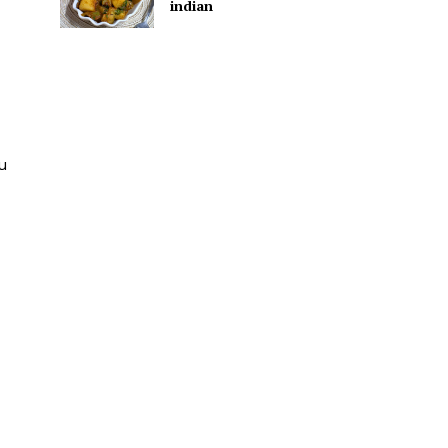
indian
u