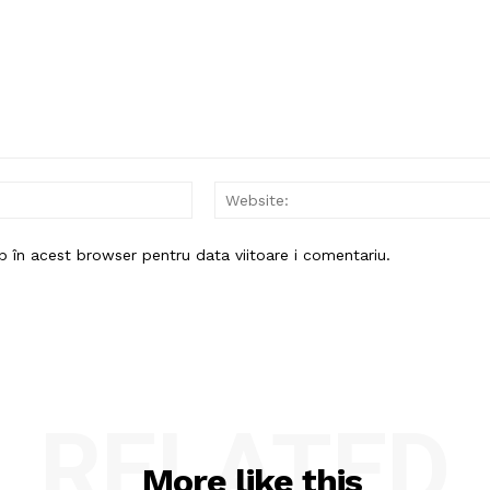
Email:*
b în acest browser pentru data viitoare i comentariu.
RELATED
More like this