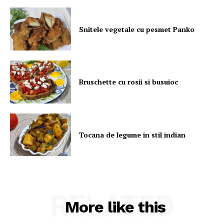
Snitele vegetale cu pesmet Panko
Bruschette cu rosii si busuioc
Tocana de legume in stil indian
RELATED
More like this