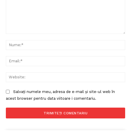
Comentariu:
Nu
Ema
Web
Salvați numele meu, adresa de e-mail și site-ul web în
acest browser pentru data viitoare i comentariu.