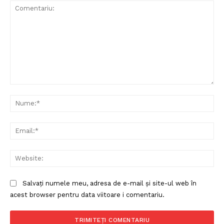
Politica de Confidențialitate
Comentariu:
Contact
Nu
Despre mine
Ema
Web
Salvați numele meu, adresa de e-mail și site-ul web în
acest browser pentru data viitoare i comentariu.