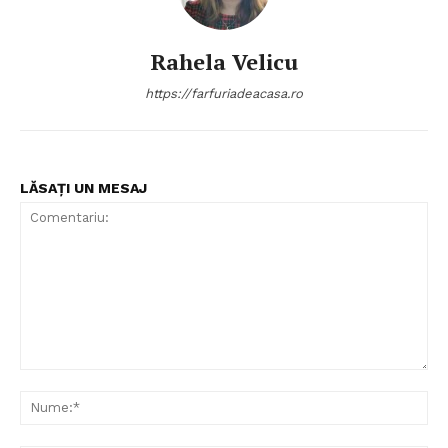
Rahela Velicu
https://farfuriadeacasa.ro
LĂSAȚI UN MESAJ
Politica de Confidențialitate
Contact
Despre mine
Comentariu:
Nu