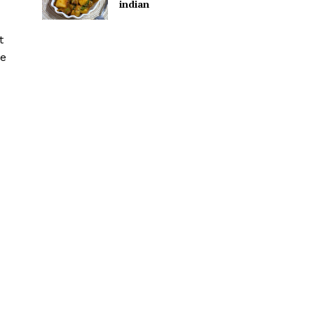
indian
t
le