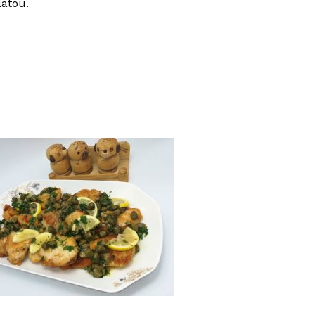
latou.