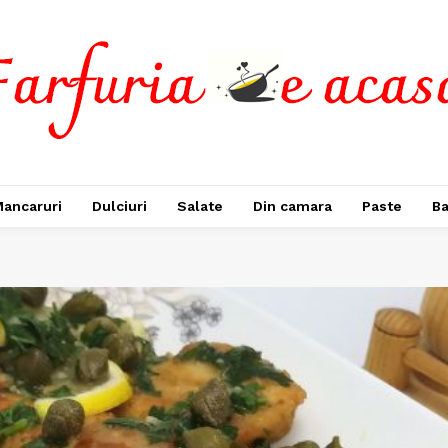
ancaruri
Dulciuri
Salate
Din camara
Paste
Ba