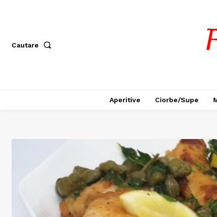
Cautare
Aperitive
Ciorbe/Supe
M