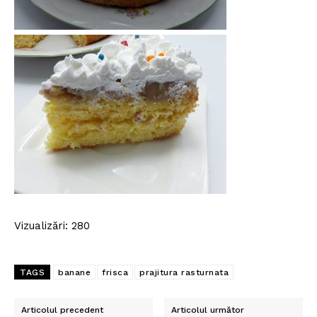
Vizualizări: 280
Politica de Confidențialitate
Contact
TAGS
banane
frisca
prajitura rasturnata
Despre mine
Articolul precedent
Articolul următor