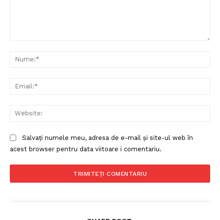
Comentariu:
Nu
Ema
Web
Salvați numele meu, adresa de e-mail și site-ul web în
acest browser pentru data viitoare i comentariu.