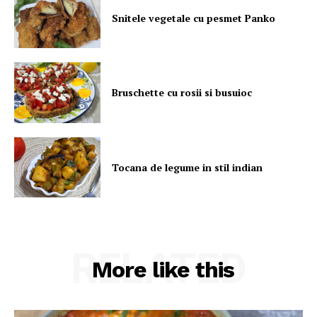
Snitele vegetale cu pesmet Panko
Bruschette cu rosii si busuioc
Tocana de legume in stil indian
RELATED
More like this