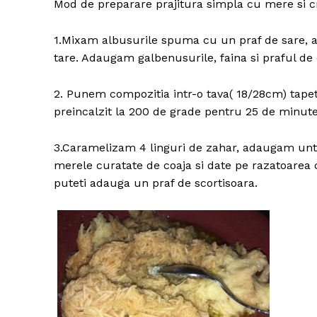
Mod de preparare prajitura simpla cu mere si 
1.Mixam albusurile spuma cu un praf de sare, 
tare. Adaugam galbenusurile, faina si praful de
2. Punem compozitia intr-o tava( 18/28cm) tapet
preincalzit la 200 de grade pentru 25 de minute 
3.Caramelizam 4 linguri de zahar, adaugam unt
merele curatate de coaja si date pe razatoarea 
puteti adauga un praf de scortisoara.