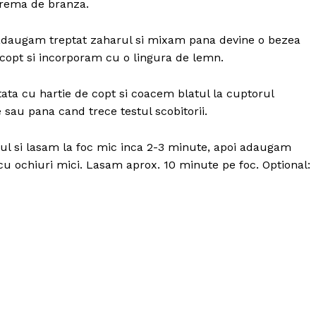
crema de branza.
adaugam treptat zaharul si mixam pana devine o bezea
 copt si incorporam cu o lingura de lemn.
ata cu hartie de copt si coacem blatul la cuptorul
sau pana cand trece testul scobitorii.
ul si lasam la foc mic inca 2-3 minute, apoi adaugam
cu ochiuri mici. Lasam aprox. 10 minute pe foc. Optional:
Politica de Confidențialitate
Contact
Despre mine