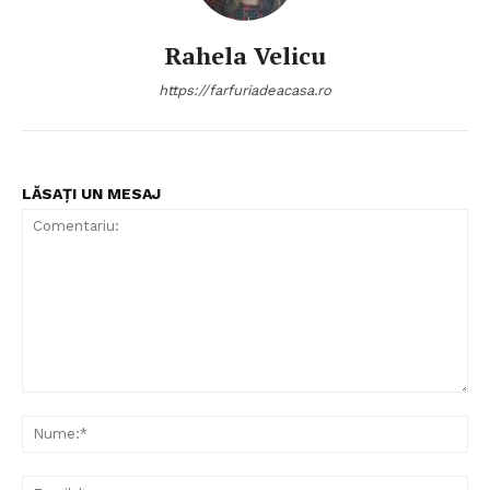
Rahela Velicu
https://farfuriadeacasa.ro
LĂSAȚI UN MESAJ
Comentariu:
Nu
Ema