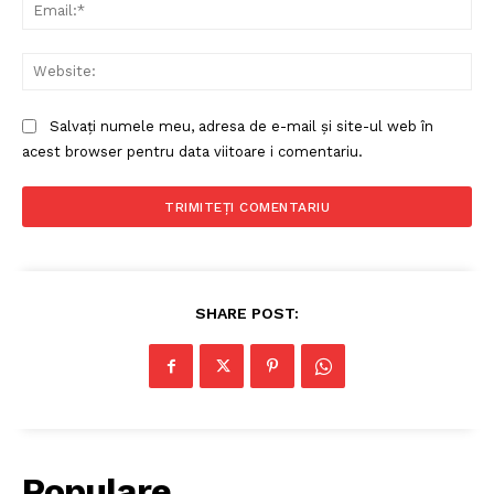
Ema
Contact
Despre mine
Web
Salvați numele meu, adresa de e-mail și site-ul web în
acest browser pentru data viitoare i comentariu.
SHARE POST:
Populare