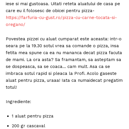
iese si mai gustoasa. Uitati reteta aluatului de casa pe
care eu il folosesc de obicei pentru pizza-
https://farfuria-cu-gust.ro/pizza-cu-carne-tocata-si-
oregano/
Povestea pizzei cu aluat cumparat este aceasta: intr-o
seara pe la 19.30 sotul vrea sa comande o pizza, insa
fetita mea spune ca ea nu mananca decat pizza facuta
de mami. La ora asta? Sa framantam, sa asteptam sa
se dospeasca, sa se coaca… cam mult. Asa ca se
imbraca sotul rapid si pleaca la Profi. Acolo gaseste
aluat pentru pizza, uraaa! Iata ca numaidecat pregatim
totul!
Ingrediente:
1 aluat pentru pizza
200 gr cascaval