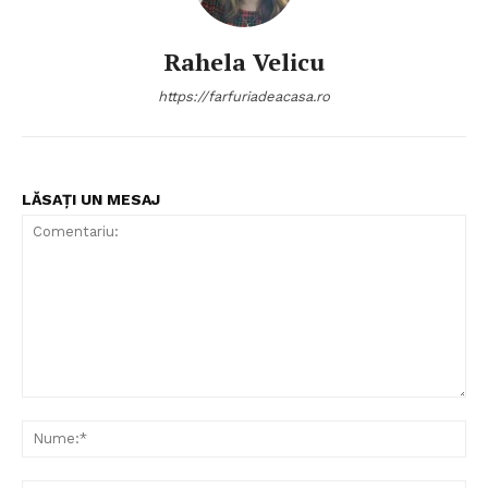
Rahela Velicu
https://farfuriadeacasa.ro
LĂSAȚI UN MESAJ
Comentariu:
Nu
Politica de Confidențialitate