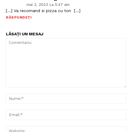
Politica de Confidențialitate
mai 3, 2023 La 5:47 am
[…] Va recomand si pizza cu ton […]
Contact
RĂSPUNDEȚI
Despre mine
LĂSAȚI UN MESAJ
Comentariu:
Nu
Ema
Web