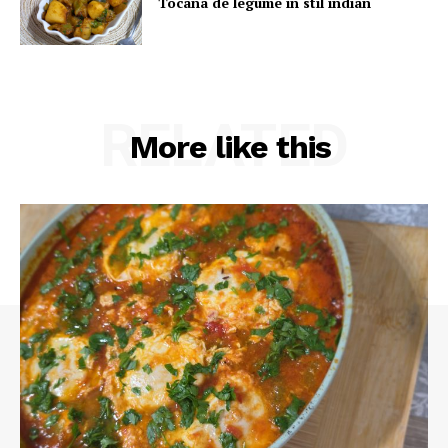
Tocana de legume in stil indian
RELATED
More like this