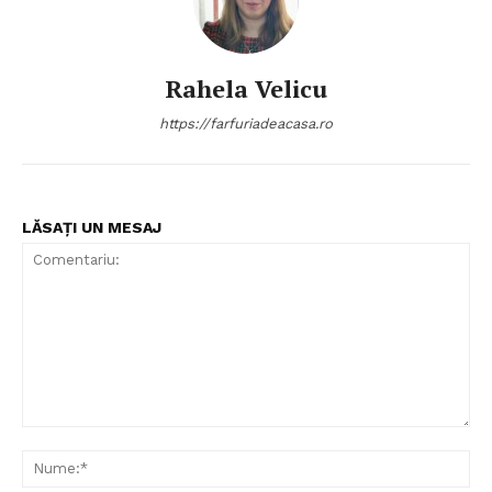
Politica de Confidențialitate
Rahela Velicu
Contact
Despre mine
https://farfuriadeacasa.ro
LĂSAȚI UN MESAJ
Comentariu:
Nu