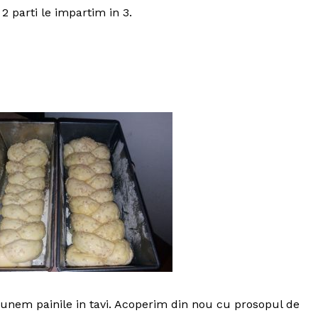
 2 parti le impartim in 3.
Politica de Confidențialitate
Contact
punem painile in tavi. Acoperim din nou cu prosopul de
Despre mine