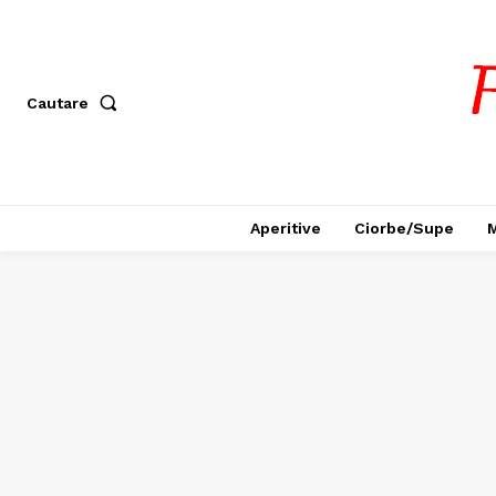
Cautare
Aperitive
Ciorbe/Supe
M