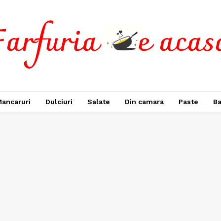
ancaruri
Dulciuri
Salate
Din camara
Paste
Ba