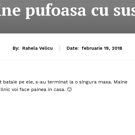
ine pufoasa cu su
By:
Rahela Velicu
Date:
februarie 19, 2018
st bataie pe ele, s-au terminat la o singura masa. Maine
lnic voi face painea in casa. 🙂