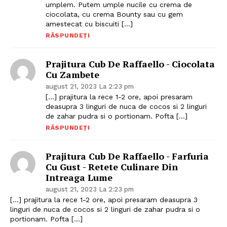
umplem. Putem umple nucile cu crema de
ciocolata, cu crema Bounty sau cu gem
amestecat cu biscuiti […]
RĂSPUNDEȚI
Prajitura Cub De Raffaello - Ciocolata
Cu Zambete
august 21, 2023 La 2:23 pm
[…] prajitura la rece 1-2 ore, apoi presaram
deasupra 3 linguri de nuca de cocos si 2 linguri
de zahar pudra si o portionam. Pofta […]
RĂSPUNDEȚI
Prajitura Cub De Raffaello - Farfuria
Cu Gust - Retete Culinare Din
Intreaga Lume
august 21, 2023 La 2:23 pm
Politica de Confidențialitate
[…] prajitura la rece 1-2 ore, apoi presaram deasupra 3
Contact
linguri de nuca de cocos si 2 linguri de zahar pudra si o
portionam. Pofta […]
Despre mine