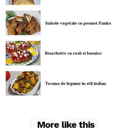
Snitele vegetale cu pesmet Panko
Bruschette cu rosii si busuioc
Tocana de legume in stil indian
RELATED
More like this