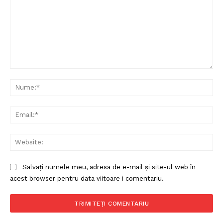
Comentariu:
Nu
Ema
Web
Salvați numele meu, adresa de e-mail și site-ul web în
acest browser pentru data viitoare i comentariu.