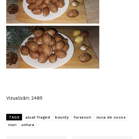
Vizualizări: 2485
TAGS
aluat fraged
bounty
fursecuri
nuca de cocos
nuci
untura