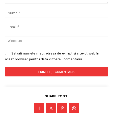
Comentariu:
Nu
Politica de Confidențialitate
Ema
Contact
Despre mine
Web
Salvați numele meu, adresa de e-mail și site-ul web în
acest browser pentru data viitoare i comentariu.
SHARE POST: