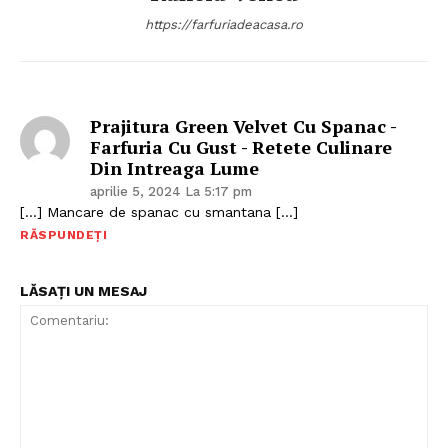
https://farfuriadeacasa.ro
Politica de Confidențialitate
Prajitura Green Velvet Cu Spanac -
Contact
Farfuria Cu Gust - Retete Culinare
Despre mine
Din Intreaga Lume
aprilie 5, 2024 La 5:17 pm
[…] Mancare de spanac cu smantana […]
RĂSPUNDEȚI
LĂSAȚI UN MESAJ