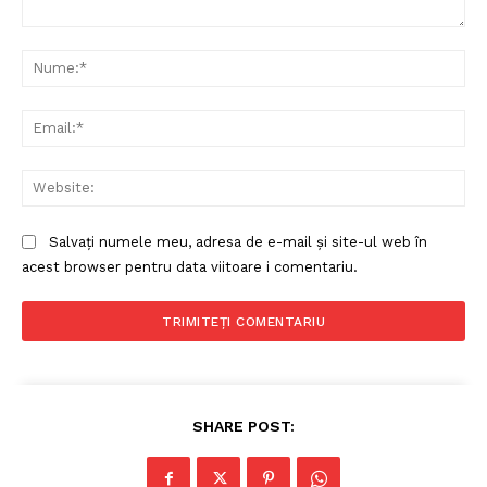
Comentariu:
Nu
Ema
Web
Salvați numele meu, adresa de e-mail și site-ul web în
acest browser pentru data viitoare i comentariu.
SHARE POST: