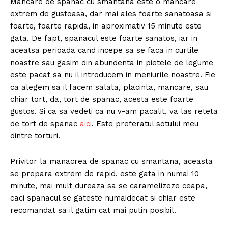
Mancare de spanac cu smantana este o mancare
extrem de gustoasa, dar mai ales foarte sanatoasa si
foarte, foarte rapida, in aproximativ 15 minute este
gata. De fapt, spanacul este foarte sanatos, iar in
aceatsa perioada cand incepe sa se faca in curtile
noastre sau gasim din abundenta in pietele de legume
este pacat sa nu il introducem in meniurile noastre. Fie
ca alegem sa il facem salata, placinta, mancare, sau
chiar tort, da, tort de spanac, acesta este foarte
gustos. Si ca sa vedeti ca nu v-am pacalit, va las reteta
de tort de spanac
aici
. Este preferatul sotului meu
dintre torturi.
Privitor la manacrea de spanac cu smantana, aceasta
se prepara extrem de rapid, este gata in numai 10
minute, mai mult dureaza sa se caramelizeze ceapa,
caci spanacul se gateste numaidecat si chiar este
recomandat sa il gatim cat mai putin posibil.