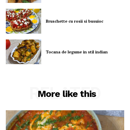
Bruschette cu rosii si busuioc
Tocana de legume in stil indian
RELATED
More like this