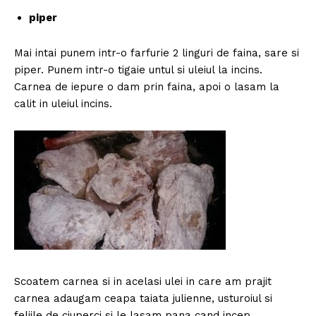
piper
Mai intai punem intr-o farfurie 2 linguri de faina, sare si
piper. Punem intr-o tigaie untul si uleiul la incins.
Carnea de iepure o dam prin faina, apoi o lasam la
calit in uleiul incins.
Scoatem carnea si in acelasi ulei in care am prajit
carnea adaugam ceapa taiata julienne, usturoiul si
feliile de ciuperci si le lasam pana cand incep