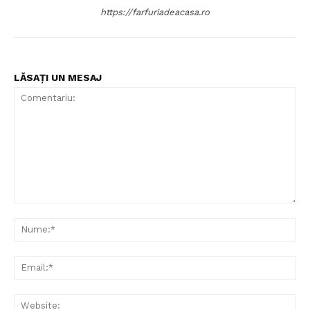
Politica de Confidențialitate
https://farfuriadeacasa.ro
Contact
Despre mine
LĂSAȚI UN MESAJ
Comentariu:
Nu
Ema
Web