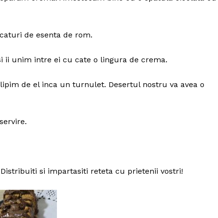
icaturi de esenta de rom.
i ii unim intre ei cu cate o lingura de crema.
lipim de el inca un turnulet. Desertul nostru va avea o
servire.
istribuiti si impartasiti reteta cu prietenii vostri!
Politica de Confidențialitate
Contact
Despre mine