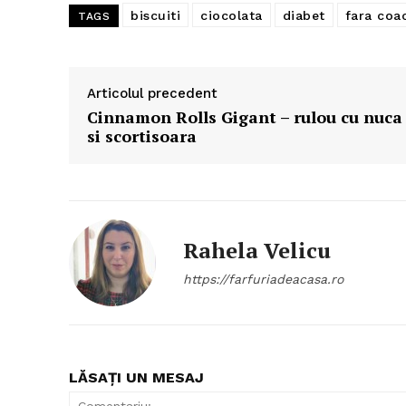
biscuiti
ciocolata
diabet
fara coa
TAGS
Articolul precedent
Cinnamon Rolls Gigant – rulou cu nuca
si scortisoara
Rahela Velicu
https://farfuriadeacasa.ro
LĂSAȚI UN MESAJ