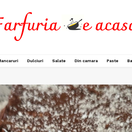
ancaruri
Dulciuri
Salate
Din camara
Paste
Ba