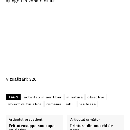
ajungeti in zona Sibiului!
Vizualizări: 226
TAGS
activitati in aer liber
in natura
obiective
obiective turistice
romania
sibiu
viziteaza
Articolul precedent
Articolul următor
Frittatensuppe sau supa
Friptura din muschi de
cu clatite
porc