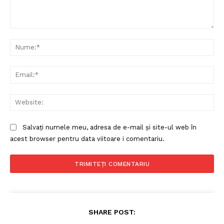
Comentariu:
Nu
Ema
Web
Salvați numele meu, adresa de e-mail și site-ul web în
acest browser pentru data viitoare i comentariu.
SHARE POST: