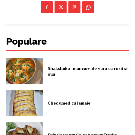
Politica de Confidențialitate
Populare
Contact
Despre mine
Shakshuka- mancare de vara cu rosii si
oua
Chec umed cu lamaie
Snitele vegetale cu pesmet Panko