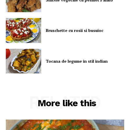
Bruschette cu rosii si busuioc
Tocana de legume in stil indian
RELATED
More like this