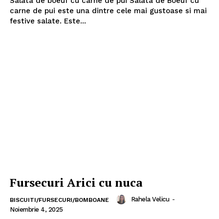
Salata de boeuf cu carne de pui Salata de Boeuf cu
carne de pui este una dintre cele mai gustoase si mai
festive salate. Este...
Fursecuri Arici cu nuca
Rahela Velicu
-
BISCUITI/FURSECURI/BOMBOANE
Noiembrie 4, 2025