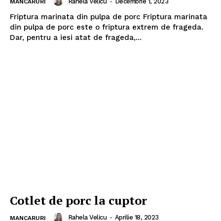
Rahela Velicu
-
Decembrie 1, 2023
MANCARURI
Friptura marinata din pulpa de porc Friptura marinata
Politica de Confidențialitate
din pulpa de porc este o friptura extrem de frageda.
Dar, pentru a iesi atat de frageda,...
Contact
Despre mine
Cotlet de porc la cuptor
Rahela Velicu
-
Aprilie 18, 2023
MANCARURI